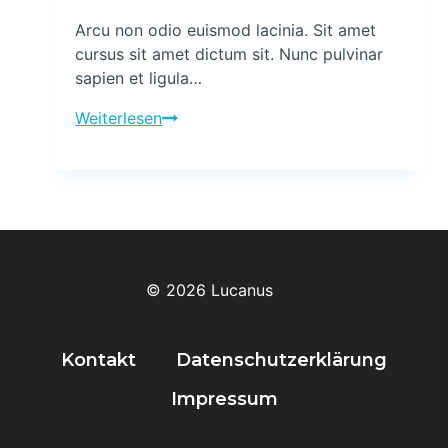
Arcu non odio euismod lacinia. Sit amet
cursus sit amet dictum sit. Nunc pulvinar
sapien et ligula…
Power
Weiterlesen
washing
and
window
cleaning
© 2026 Lucanus
Kontakt
Datenschutzerklärung
Impressum