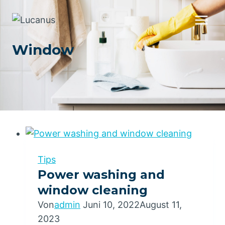
Zum
Inhalt
springen
Window
Tips
Power washing and
window cleaning
Von
admin
Juni 10, 2022
August 11,
2023